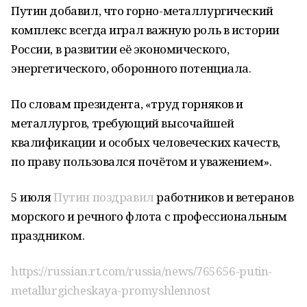
Путин добавил, что горно-металлургический
комплекс всегда играл важную роль в истории
России, в развитии её экономического,
энергетического, оборонного потенциала.
По словам президента, «труд горняков и
металлургов, требующий высочайшей
квалификации и особых человеческих качеств,
по праву пользовался почётом и уважением».
5 июля
Путин поздравил
работников и ветеранов
морского и речного флота с профессиональным
праздником.
https://russian.rt.com/russia/news/765656-putin-
metallurgicheskaya-promyshlennost