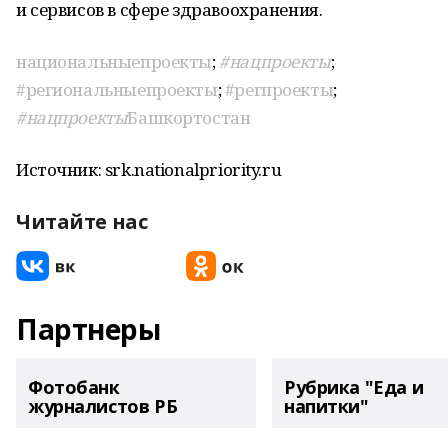
и сервисов в сфере здравоохранения.
национальныепроекты
;
#нацпроекты
;
#региональныепроекты
;
#регпроекты
;
#нацпроекты
Башкортостан
Источник: srk.nationalpriority.ru
Читайте нас
Партнеры
Фотобанк
Рубрика "Еда и
журналистов РБ
напитки"