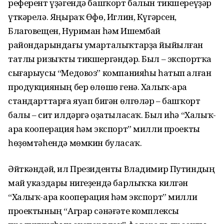
референт үҙәгендә башҡорт балын тикшереүҙәр
үткәрелә. Яңыраҡ Өфө, Иглин, Күгәрсен,
Благовещен, Нуриман һәм Ишембай
райондарындағы умарталыҡтарҙа йыйылған
татлы ризыҡты тикшергәндәр. Был – экспортҡа
сығарыусы “Медовоз” компанияһы һатып алған
продукцияның бер өлөшө генә. Халыҡ-ара
стандарттарға яуап бигән өлгөләр – башҡорт
балы – сит илдәргә оҙатыласаҡ. Был иһә “Халыҡ-
ара кооперация һәм экспорт” милли проекты
һөҙөмтәһендә мөмкин буласаҡ.
Әйткәндәй, ил Президенты Владимир Путиндың
май указдары нигеҙендә барлыҡҡа килгән
“Халыҡ-ара кооперация һәм экспорт” милли
проектының “Аграр сәнәғәте комплексы