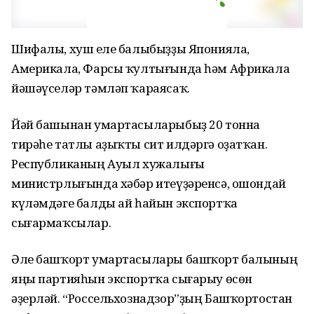
Шифалы, хуш еҫле балыбыҙҙы Японияла,
Америкала, Фарсы ҡултығында һәм Африкала
йәшәүселәр тәмләп ҡараясаҡ.
Йәй башынан умартасыларыбыҙ 20 тонна
тирәһе татлы аҙыҡты сит илдәргә оҙатҡан.
Республиканың Ауыл хужалығы
министрлығында хәбәр итеүҙәренсә, ошондай
күләмдәге балды ай һайын экспортҡа
сығармаҡсылар.
Әле башҡорт умартасылары башҡорт балының
яңы партияһын экспортҡа сығарыу өсөн
әҙерләй. “Россельхознадзор”ҙың Башҡортостан