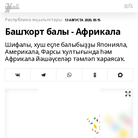
Ҡурай
Республика яңылыҡтары
13 АВГУСТА 2020, 05:15
Башҡорт балы - Африкала
Шифалы, хуш еҫле балыбыҙҙы Японияла,
Америкала, Фарсы ҡултығында һәм
Африкала йәшәүселәр тәмләп ҡараясаҡ.