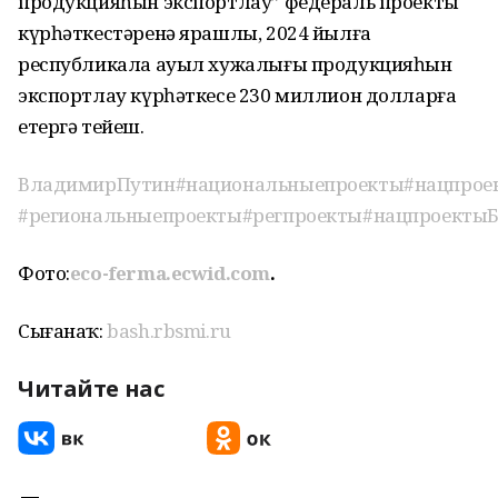
продукцияһын экспортлау” федераль проекты
күрһәткестәренә ярашлы, 2024 йылға
республикала ауыл хужалығы продукцияһын
экспортлау күрһәткесе 230 миллион долларға
етергә тейеш.
ВладимирПутин
#национальныепроекты
#нацпрое
#региональныепроекты
#регпроекты
#нацпроекты
Фото:
eco-ferma.ecwid.com
.
Сығанаҡ:
bash.rbsmi.ru
Читайте нас