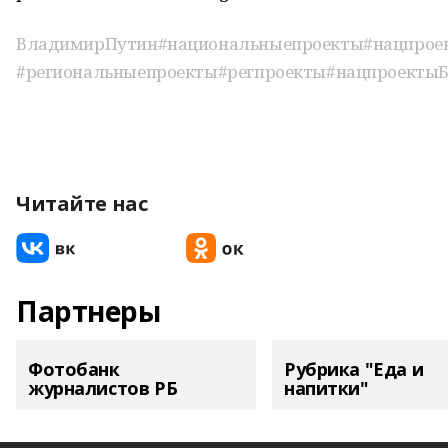
ВладимирПутин
#национальныепроекты
#нацпрое
#региональныепроекты
#регпроекты
#нацпроекты
Читайте нас
Партнеры
Фотобанк
Рубрика "Еда и
журналистов РБ
напитки"