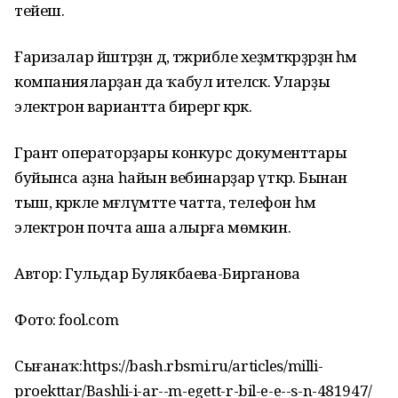
тейеш.
Ғаризалар йәштәрҙән дә, тәжрибәле хеҙмәткәрҙәрҙән һәм
компанияларҙан да ҡабул ителәсәк. Уларҙы
электрон вариантта бирергә кәрәк.
Грант операторҙары конкурс документтары
буйынса аҙна һайын вебинарҙар үткәрә. Бынан
тыш, кәрәкле мәғлүмәтте чатта, телефон һәм
электрон почта аша алырға мөмкин.
Автор: Гульдар Булякбаева-Бирганова
Фото: fool.com
Сығанаҡ:https://bash.rbsmi.ru/articles/milli-
proekttar/Bashli-i-ar--m-egett-r-bil-e-e--s-n-481947/