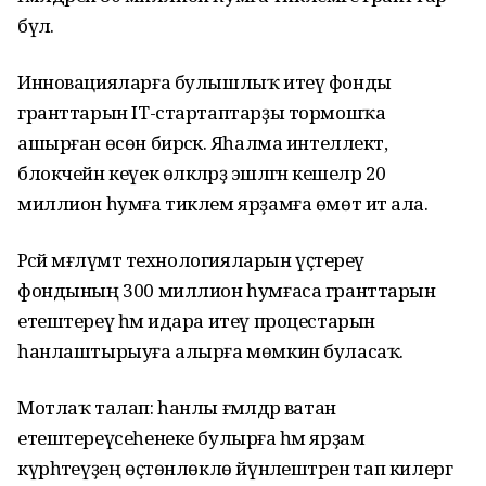
бүлә.
Инновацияларға булышлыҡ итеү фонды
гранттарын IT-стартаптарҙы тормошҡа
ашырған өсөн бирәсәк. Яһалма интеллект,
блокчейн кеүек өлкәләрҙә эшләгән кешеләр 20
миллион һумға тиклем ярҙамға өмөт итә ала.
Рәсәй мәғлүмәт технологияларын үҫтереү
фондының 300 миллион һумғаса гранттарын
етештереү һәм идара итеү процестарын
һанлаштырыуға алырға мөмкин буласаҡ.
Мотлаҡ талап: һанлы ғәмәлдәр ватан
етештереүсеһенеке булырға һәм ярҙам
күрһәтеүҙең өҫтөнлөклө йүнәлештәренә тап килергә