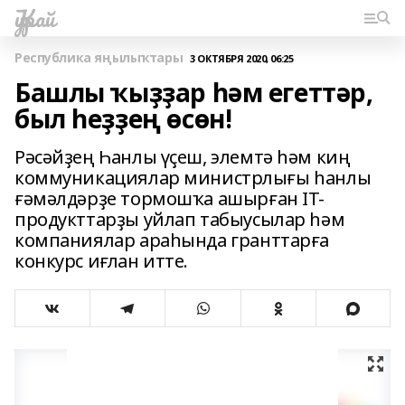
Ҡурай
Республика яңылыҡтары
3 ОКТЯБРЯ 2020, 06:25
Башлы ҡыҙҙар һәм егеттәр,
был һеҙҙең өсөн!
Рәсәйҙең Һанлы үҫеш, элемтә һәм киң
коммуникациялар министрлығы һанлы
ғәмәлдәрҙе тормошҡа ашырған IТ-
продукттарҙы уйлап табыусылар һәм
компаниялар араһында гранттарға
конкурс иғлан итте.