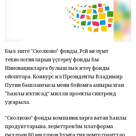
Был эште "Сколково" фонды, Рәсәй мәғлүмәт
технологияларын үҫтереү фонды һәм
Инновацияларға булышлыҡ итеү фонды
ойоштора. Конкурс ил Президенты Владимир
Путин башланғысы менән бойомға ашырылған
"Һанлы иҡтисад" милли проекты сиктәрендә
уҙғарыла.
"Сколково" фонды компанияларға ватан һанлы
продукттарына, хеҙмәттәренә һәм платформа
ғәмәлдәренә 80 миллион һумға тиклемге гранттар