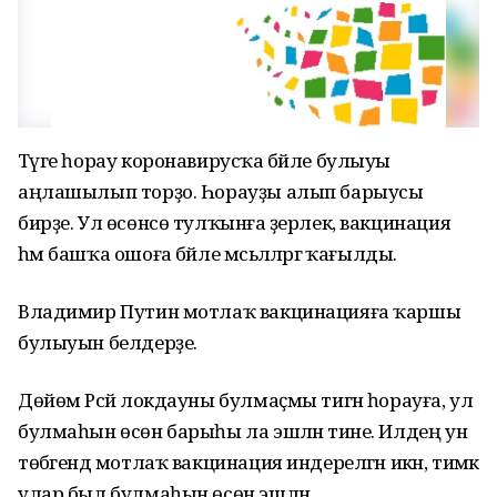
Тәүге һорау коронавирусҡа бәйле булыуы
аңлашылып торҙо. Һорауҙы алып барыусы
бирҙе. Ул өсөнсө тулҡынға әҙерлек, вакцинация
һәм башҡа ошоға бәйле мәсьәләләргә ҡағылды.
Владимир Путин мотлаҡ вакцинацияға ҡаршы
булыуын белдерҙе.
Дөйөм Рәсәй локдауны булмаҫмы тигән һорауға, ул
булмаһын өсөн барыһы ла эшләнә тине. Илдең ун
төбәгендә мотлаҡ вакцинация индерелгән икән, тимәк
улар был булмаһын өсөн эшләнә.