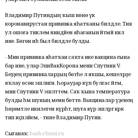
Владимир Путиндың ҡыш көнө үк
коронавирустан прививка яһатҡаны билдәле. Тик
ул ошоға тиклем ниндәйен яһағанын әйтмәй килә
ине. Бөгөн иһә был билдәле булды.
- Мин прививка яһатҡан саҡта ике вакцина ғына
бар ине, улар ЭпиВакКорона менән Спутник V.
Беҙҙең прививкаларҙың бөтәһе лә яҡшы, кешеләрҙе
яҡлау өсөн эшләнгән. Һорауҙар күп булғас әйтәм,
мин Спутник V эшләттем. Саҡ ҡына температура
булды һәм шуның менән бөттө. Вакциналар үҙенең
һөҙөмтәле икәнлеген күрһәтә, шуға күрә эшләргә кәрәк
тип иҫәпләйем, - тине Владимир Путин.
Сығанаҡ:
bash.rbsmi.ru