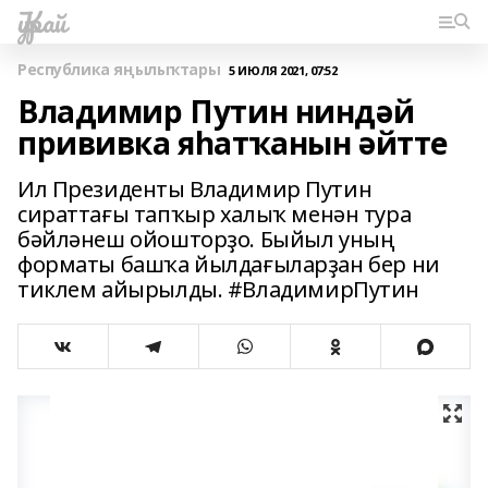
Ҡурай
Республика яңылыҡтары
5 ИЮЛЯ 2021, 07:52
Владимир Путин ниндәй
прививка яһатҡанын әйтте
Ил Президенты Владимир Путин
сираттағы тапҡыр халыҡ менән тура
бәйләнеш ойошторҙо. Быйыл уның
форматы башҡа йылдағыларҙан бер ни
тиклем айырылды. #ВладимирПутин