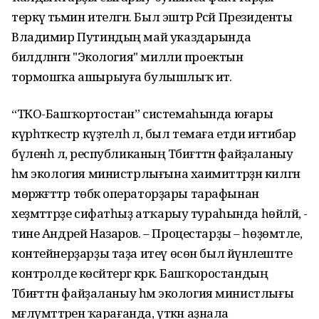
теркәү тәьмин ителгән. Был эштәр Рәсәй Президенты
Владимир Путиндың май указдарында
билдәләнгән "Экология" милли проектын
тормошҡа ашырыуға булышлыҡ итә.
“ТКО-Башҡортостан” системаһында юғары
күрһәткестәр күҙәтелһә лә, был темаға етди иғтибар
бүленһә лә, республиканың Тәбиғәттән файҙаланыу
һәм экология министрлығына хаимиәттәрҙән килгән
мөрәжәғәттәр төбәк операторҙары тарафынан
хеҙмәттәрҙе сифатһыҙ атҡарыу тураһында һөйләй, -
тине Андрей Назаров. – Процестарҙы – һөҙөмтәле,
контейнерҙарҙы таҙа итеү өсөн был йүнәлештәге
контролде көсәйтергә кәрәк. Башҡоростандың
Тәбиғәттән файҙаланыу һәм экология министлығы
мәғлүмәттәренә ҡарағанда, үткән аҙнала