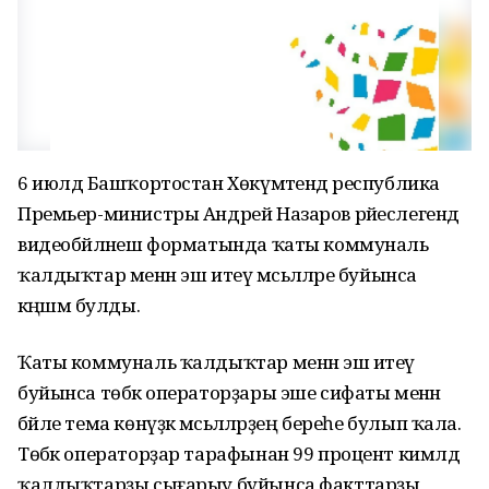
6 июлдә Башҡортостан Хөкүмәтендә республика
Премьер-министры Андрей Назаров рәйеслегендә
видеобәйләнеш форматында ҡаты коммуналь
ҡалдыҡтар менән эш итеү мәсьәләләре буйынса
кәңәшмә булды.
Ҡаты коммуналь ҡалдыҡтар менән эш итеү
буйынса төбәк операторҙары эше сифаты менән
бәйле тема көнүҙәк мәсьәләләрҙең береһе булып ҡала.
Төбәк операторҙар тарафынан 99 процент кимәлдә
ҡалдыҡтарҙы сығарыу буйынса факттарҙы