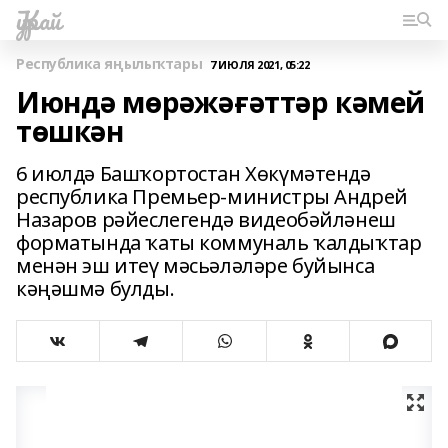
Ҡурай
Республика яңылыҡтары
7 ИЮЛЯ 2021, 05:22
Июндә мөрәжәғәттәр кәмей
төшкән
6 июлдә Башҡортостан Хөкүмәтендә
республика Премьер-министры Андрей
Назаров рәйеслегендә видеобәйләнеш
форматында ҡаты коммуналь ҡалдыҡтар
менән эш итеү мәсьәләләре буйынса
кәңәшмә булды.