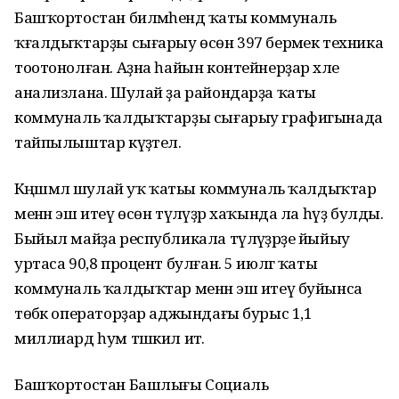
Башҡортостан биләмәһендә ҡаты коммуналь
ҡғалдыҡтарҙы сығарыу өсөн 397 берәмек техника
тоотонолған. Аҙна һайын контейнерҙар хәле
анализлана. Шулай ҙа райондарҙа ҡаты
коммуналь ҡалдыҡтарҙы сығарыу графигынада
тайпылыштар күҙәтелә.
Кәңәшмәлә шулай уҡ ҡатьы коммуналь ҡалдыҡтар
менән эш итеү өсөн түләүҙәр хаҡында ла һүҙ булды.
Быйыл майҙа республикала түләүҙәрҙе йыйыу
уртаса 90,8 процент булған. 5 июлгә ҡаты
коммуналь ҡалдыҡтар менән эш итеү буйынса
төбәк операторҙар аджындағы бурыс 1,1
миллиард һум тәшкил итә.
Башҡортостан Башлығы Социаль