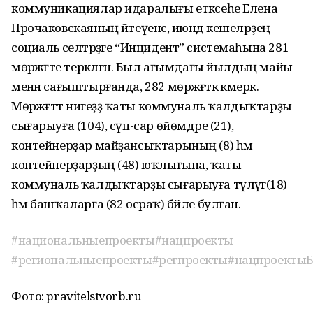
коммуникациялар идаралығы етәксеһе Елена
Прочаковскаяның әйтеүенсә, июндә кешеләрҙең
социаль селтәрҙәге “Инцидент” системаһына 281
мөрәжәғәте теркәлгән. Был ағымдағы йылдың майы
менән сағыштырғанда, 282 мөрәжәғәткә кәмерәк.
Мөрәжәғәттә нигеҙҙә ҡаты коммуналь ҡалдыҡтарҙы
сығарыуға (104), сүп-сар өйөмдәре (21),
контейнерҙар майҙансыҡтарының (8) һәм
контейнерҙарҙың (48) юҡлығына, ҡаты
коммуналь ҡалдыҡтарҙы сығарыуға түләүгә(18)
һәм башҡаларға (82 осраҡ) бәйле булған.
#национальныепроекты
#нацпроекты
#региональныепроекты
#регпроекты
#нацпроекты
Фото: pravitelstvorb.ru