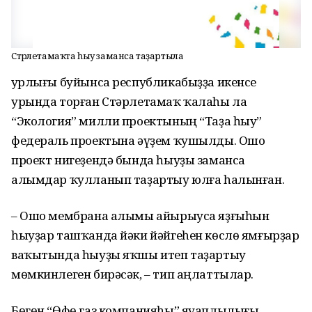
Стәрлетамаҡта һыу заманса таҙартыла
Ҙурлығы буйынса республикабыҙҙа икенсе
урында торған Стәрлетамаҡ ҡалаһы ла
“Экология” милли проектының “Таҙа һыу”
федераль проектына әүҙем ҡушылды. Ошо
проект нигеҙендә бында һыуҙы заманса
алымдар ҡулланып таҙартыу юлға һалынған.
– Ошо мембрана алымы айырыуса яҙғыһын
һыуҙар ташҡанда йәки йәйгеһен көслө ямғырҙар
ваҡытында һыуҙы яҡшы итеп таҙартыу
мөмкинлеген бирәсәк, – тип аңлаттылар.
Бөгөн “Өфө газ компанияһы” яуаплылығы