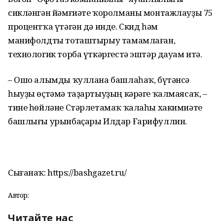
сикләнгән йәмғиәте ҡоролманы монтажлауҙы 75
процентҡа үтәгән дә инде. Скид һәм
манифолдты тоташтырыу тамамлаған,
технологик торба үткәргестә эштәр дауам итә.
– Ошо алымды ҡуллана башлаһаҡ, бүтәнсә
һыуҙы өҫтәмә таҙартыуҙың кәрәге ҡалмаясаҡ, –
тине һөйләне Стәрлетамаҡ ҡалаһы хакимиәте
башлығы урынбаҫары Илдар Ғарифуллин.
Сығанаҡ: https://bashgazet.ru/
Автор:
Читайте нас