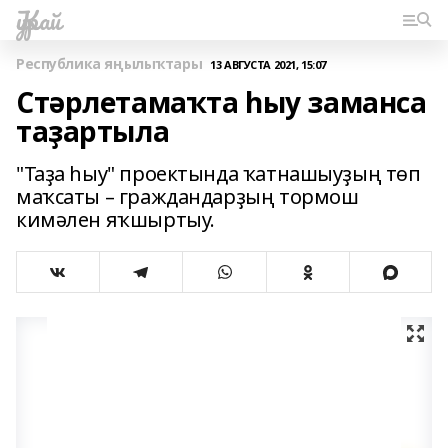
Ҡурай
Республика яңылыҡтары
13 АВГУСТА 2021, 15:07
Стәрлетамаҡта һыу заманса
таҙартыла
"Таҙа һыу" проектында ҡатнашыуҙың төп
маҡсаты – граждандарҙың тормош
кимәлен яҡшыртыу.