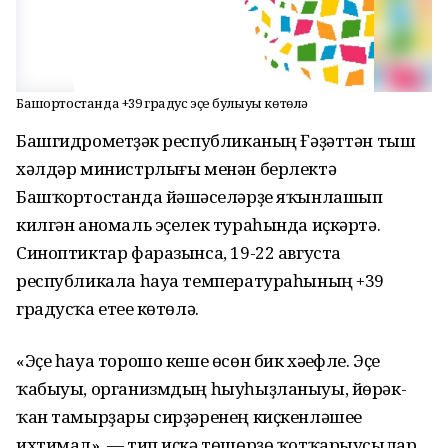
Башҡортостанда +39 градус эҫе булыуы көтөлә
Башгидрометүҙәк республиканың Ғәҙәттән тыш
хәлдәр министрлығы менән берлектә
Башҡортостанда йәшәүселәрҙе яҡынлашып
килгән аномаль эҫелек тураһында иҫкәртә.
Синоптиктар фаразынса, 19-22 августа
республикала һауа температураһының +39
градусҡа етеүе көтөлә.
«Эҫе һауа торошо кеше өсөн бик хәүефле. Эҫе
ҡабыуы, организмдың һыуһыҙланыуы, йөрәк-
ҡан тамырҙары сирҙәренең киҫкенләшеүе
ихтимал», — тип иҫкә төшөрҙө ҡотҡарыусылар.