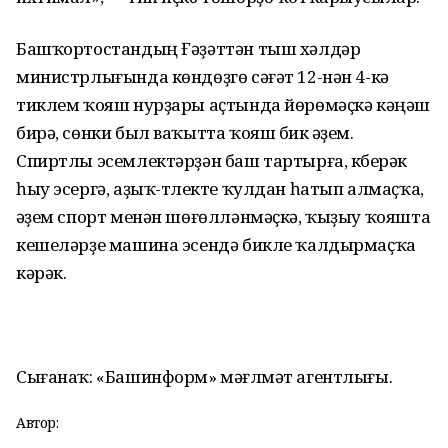
Башҡортостандың Ғәҙәттән тыш хәлдәр
министрлығында көндөҙгө сәғәт 12-нән 4-кә
тиклем ҡояш нурҙары аҫтында йөрөмәҫкә кәңәш
бирә, сөнки был ваҡытта ҡояш бик әүҙем.
Спиртлы эсемлектәрҙән баш тартырға, күберәк
һыу эсергә, аҙыҡ-түлекте ҡулдан һатып алмаҫҡа,
әүҙем спорт менән шөғөлләнмәҫкә, ҡыҙыу ҡояшта
кешеләрҙе машина эсендә бикле ҡалдырмаҫҡа
кәрәк.
Сығанаҡ: «Башинформ» мәғлүмәт агентлығы.
Автор: