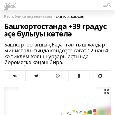
Ҡурай
Республика яңылыҡтары
19 АВГУСТА 2021, 07:55
Башҡортостанда +39 градус
эҫе булыуы көтөлә
Башҡортостандың Ғәҙәттән тыш хәлдәр
министрлығында көндөҙгө сәғәт 12-нән 4-
кә тиклем ҡояш нурҙары аҫтында
йөрөмәҫкә кәңәш бирә.