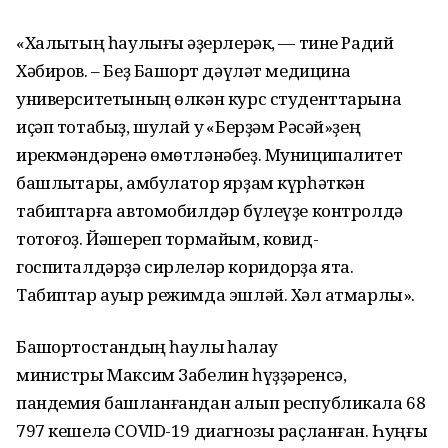
«Халыҡтың һаулығы ҡәҙерлерәк, — тине Радий
Хәбиров. – Беҙ Башҡорт дәүләт медицина
университетының өлкән курс студенттарына
иҫәп тотабыҙ, шулай уҡ «Берҙәм Рәсәй»ҙең
ирекмәндәренә өмөтләнәбеҙ. Муниципалитет
башлыҡтары, амбулатор ярҙам күрһәткән
табиптарға автомобилдәр бүлеүҙе контролдә
тотоғоҙ. Йәшереп тормайым, ковид-
госпиталдәрҙә сирлеләр коридорҙа ята.
Табиптар ауыр режимда эшләй. Хәл ҡатмарлы».
Башҡортостандың һаулыҡ һаҡлау
министры Максим Забелин һүҙҙәренсә,
пандемия башланғандан алып республикала 68
797 кешелә COVID-19 диагнозы раҫланған. Һуңғы