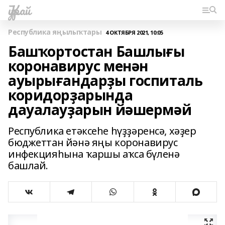
Ҡурай
Республика яңылыҡтары
4 ОКТЯБРЯ 2021, 10:05
Башҡортостан Башлығы
коронавирус менән
ауырығандарҙы госпиталь
коридорҙарында
дауалауҙарын йәшермәй
Республика етәксеһе һүҙҙәренсә, хәҙер
бюджеттан йәнә яңы коронавирус
инфекцияһына ҡаршы аҡса бүленә
башлай.