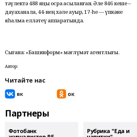
тәүлектә 488 яңы осраҡ асыҡланған. Әле 846 кеше –
дауаханала, 44-нең хәле ауыр, 17-һе — үпкәне
яһалма елләтеү аппаратында.
Сығанаҡ: «Башинформ» мәғлүмәт агентлығы.
Автор:
Читайте нас
Партнеры
Фотобанк
Рубрика "Еда и
журналистов РБ
напитки"