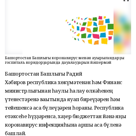
Башҡортостан Башлығы коронавирус менән ауырығандарҙы
госпиталь коридорҙарында дауалауҙарын йәшермәй
Башҡортостан Башлығы Радий
Хәбиров республика хөкүмәтенән һәм Финанс
министрлығынан һаулыҡ һаҡлау өлкәһенең
үтенестәренә ваҡытында яуап биреүҙәрен һәм
тейешенсә аҡса бүлеүҙәрен һораны. Республика
етәксеһе һүҙҙәренсә, хәҙер бюджеттан йәнә яңы
коронавирус инфекцияһына ҡаршы аҡса бүленә
башлай.