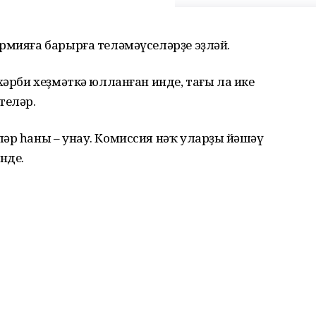
рмияға барырға теләмәүселәрҙе эҙләй.
хәрби хеҙмәткә юлланған инде, тағы ла ике
теләр.
әр һаны – унау. Комиссия нәҡ уларҙың йәшәү
нде.