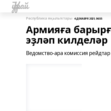
Ҡурай
Республика яңылыҡтары
4 ДЕКАБРЯ 2021, 06:55
Армияға барырғ
эҙләп килделәр
Ведомство-ара комиссия рейдтар