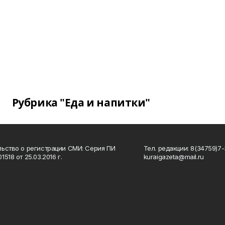
Рубрика "Еда и напитки"
ьство о регистрации СМИ: Серия ПИ
Тел. редакции: 8(34759)7-3
518 от 25.03.2016 г.
kuraigazeta@mail.ru