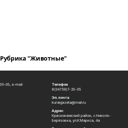
Рубрика "Животные"
5-05, e-mail:
Телефон
8(34759)7-35-05
Эл. почта
kuraigazeta@mail.ru
Адрес
Краснокамский район, с.Николо-
Берёзовка, ул.К.Маркса, 4а