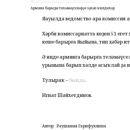
Армияға барырға теләмәүселәрҙе эҙләп килделәр
Яңауылда ведомство-ара комиссия а
Хәрби комиссариатта көҙөн 51 егет 
кеше барырға йыйына, тип хәбәр ит
Ә инде армияға барырға теләмәүсел
урынына барып хәлде асыҡлай ҙа и
Тулыраҡ –
бында
.
Игнат Шәйхетдинов.
Автор:
Раушания Гарифуллина