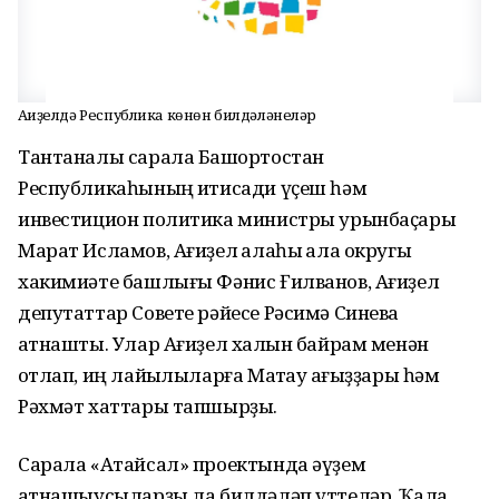
Ағиҙелдә Республика көнөн билдәләнеләр
Тантаналы сарала Башҡортостан
Республикаһының иҡтисади үҫеш һәм
инвестицион политика министры урынбаҫары
Марат Исламов, Ағиҙел ҡалаһы ҡала округы
хакимиәте башлығы Фәнис Ғилванов, Ағиҙел
депутаттар Совете рәйесе Рәсимә Синева
ҡатнашты. Улар Ағиҙел халҡын байрам менән
ҡотлап, иң лайыҡлыларға Маҡтау ҡағыҙҙары һәм
Рәхмәт хаттары тапшырҙы.
Сарала «Атайсал» проектында әүҙем
ҡатнашыусыларҙы ла билдәләп үттеләр. Ҡала