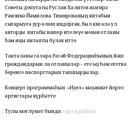
Советы депутаты Руслан Халитов шағирә
Рәмзинә Йәмилова-Тимированың китабын
сығарыуға ҙур өлөш индергән, был кисәлә ул
авторҙы китабы нәшер ителеүе менән ҡотланы
һәм яңы китапты бүләк итте.
Танталаны салара Рәсәй Федерацияһының йәш
граждандарын ла ҡотланылар – ете ҡыҙ һәм егеткә
беренсе паспорттарын тапшырҙылар.
Концерт программаһын «Иҙел» мәҙәниәт йорто
артистары күрһәтте.
Тулы мәғлүмәт бында:
ogni-agideli.ru