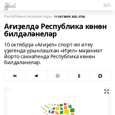
Ҡурай
Республика яңылыҡтары
11 ОКТЯБРЯ 2022, 07:56
Ағиҙелдә Республика көнөн
билдәләнеләр
10 октябрҙә «Ағиҙел» спорт-ял итеү
үҙәгендә урынлашҡан «Иҙел» мәҙәниәт
йорто сәхнәһендә Республика көнөн
билдәләнеләр.