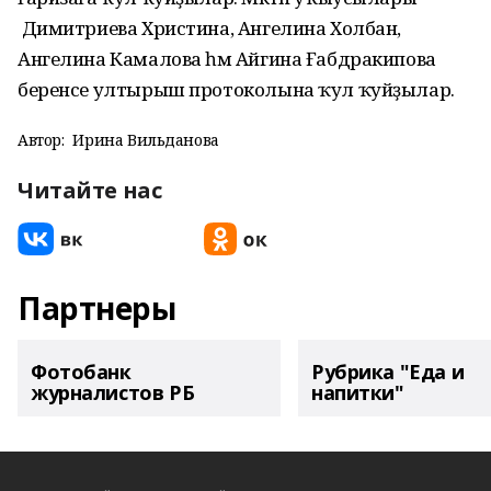
Димитриева Христина, Ангелина Холбан,
Ангелина Камалова һәм Айгина Ғабдракипова
беренсе ултырыш протоколына ҡул ҡуйҙылар.
Автор:
Ирина Вильданова
Читайте нас
Партнеры
Фотобанк
Рубрика "Еда и
журналистов РБ
напитки"