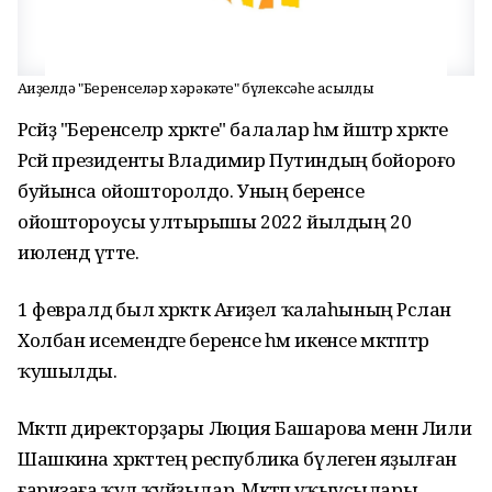
Ағиҙелдә "Беренселәр хәрәкәте" бүлексәһе асылды
Рәсәйҙә "Беренселәр хәрәкәте" балалар һәм йәштәр хәрәкәте
Рәсәй президенты Владимир Путиндың бойороғо
буйынса ойошторолдо. Уның беренсе
ойоштороусы ултырышы 2022 йылдың 20
июлендә үтте.
1 февралдә был хәрәкәткә Ағиҙел ҡалаһының Рәслан
Холбан исемендәге беренсе һәм икенсе мәктәптәр
ҡушылды.
Мәктәп директорҙары Люция Башарова менән Лилиә
Шашкина хәрәкәттең республика бүлегенә яҙылған
ғаризаға ҡул ҡуйҙылар. Мәктәп уҡыусылары