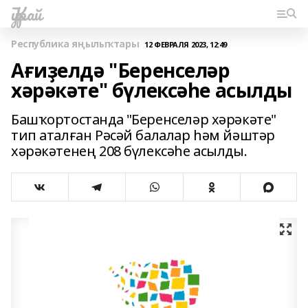
Ҡурай
Республика яңылыҡтары
12 ФЕВРАЛЯ 2023, 12:49
Ағиҙелдә "Беренселәр
хәрәкәте" бүлексәһе асылды
Башҡортостанда "Беренселәр хәрәкәте"
тип аталған Рәсәй балалар һәм йәштәр
хәрәкәтенең 208 бүлексәһе асылды.