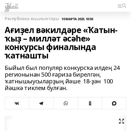
Ҡурай
Республика яңылыҡтары
10 МАРТА 2023, 10:50
Ағиҙел вәкилдәре «Ҡатын-
ҡыҙ – милләт әсәһе»
конкурсы финалында
ҡатнашты
Быйыл был популяр конкурсҡа илдең 24
регионынан 500 ғариза бирелгән,
ҡатнышыусыларҙың йәше 18-ҙән 100
йәшкә тиклем булған.