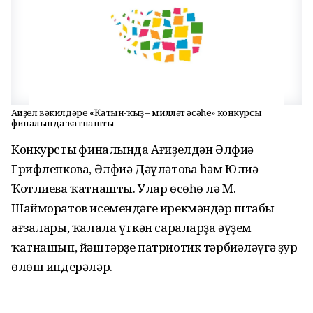
Ағиҙел вәкилдәре «Ҡатын-ҡыҙ – милләт әсәһе» конкурсы
финалында ҡатнашты
Конкурстың финалында Ағиҙелдән Әлфиә
Грифленкова, Әлфиә Дәүләтова һәм Юлиә
Ҡотлиева ҡатнашты. Улар өсөһө лә М.
Шайморатов исемендәге ирекмәндәр штабы
ағзалары, ҡалала үткән сараларҙа әүҙем
ҡатнашып, йәштәрҙе патриотик тәрбиәләүгә ҙур
өлөш индерәләр.