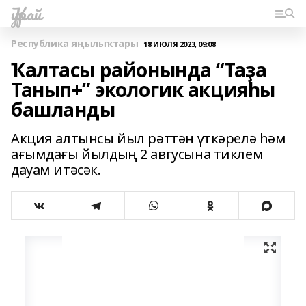
Ҡурай
Республика яңылыҡтары
18 ИЮЛЯ 2023, 09:08
Ҡалтасы районында “Таҙа
Танып+” экологик акцияһы
башланды
Акция алтынсы йыл рәттән үткәрелә һәм
ағымдағы йылдың 2 авгусына тиклем
дауам итәсәк.