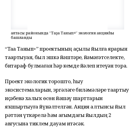
Ҡалтасы районында “Таҙа Танып+” экологик акцияһы
башланды
“Таҙа Танып+” проектының аҫылы йылға ярҙарын
таҙартыуҙан, был эшкә йәштәрҙе, йәмәғәтселекте,
битараф булмаған һәр кемде йәлеп итеүҙән тора.
Проект экологик торошто, һыу
экосистемаларын, эргәләге биләмәләрҙе таҙартыу
иҫәбенә халыҡ өсөн йәшәү шарттарын
яҡшыртыуға йүнәлтелгән. Акция алтынсы йыл
рәттән үткәрелә һәм ағымдағы йылдың 2
авгусына тиклем дауам итәсәк.