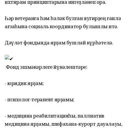
ихтирам принциптарына нигеҙләнеп ҡора.
Һәр ветеранға һәм һәләк булған яугирҙең ғаилә
ағзаһына социаль координатор булышлыҡ итә.
Дәүләт фондында ярҙам бушлай күрһәтелә.
Фонд эшмәкәрлеге йүнәлештәре:
- юридик ярҙам;
- психолог-терапевт ярҙамы;
- медицина реабилитацияһы, паллиатив
медицина ярҙамы, шифахана-курорт дауалауы,