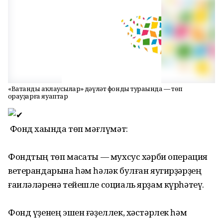
«Ватанды һаҡлаусылар» дәүләт фонды тураһында — төп
һорауҙарға яуаптар
Фонд хаҡында төп мәғлүмәт:
Фондтың төп маҡсаты — мухсус хәрби операция
ветерандарына һәм һәләк булған яугирҙәрҙең
ғаиләләренә тейешле социаль ярҙам күрһәтеү.
Фонд үҙенең эшен ғәҙеллек, хәстәрлек һәм