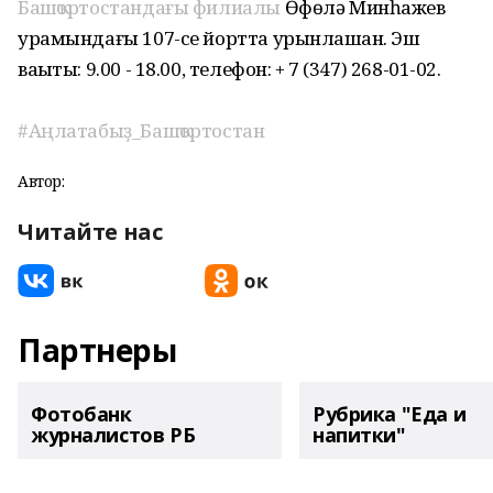
Башҡортостандағы филиалы
Өфөлә Минһажев
урамындағы 107-се йортта урынлашҡан. Эш
ваҡыты: 9.00 - 18.00, телефон: + 7 (347) 268-01-02.
#Аңлатабыҙ_Башҡортостан
Автор:
Читайте нас
Партнеры
Фотобанк
Рубрика "Еда и
журналистов РБ
напитки"