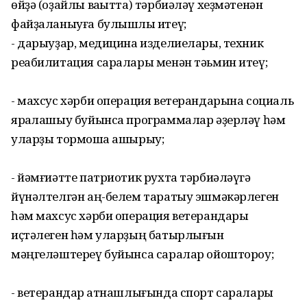
өйҙә (оҙайлы ваҡытта) тәрбиәләү хеҙмәтенән
файҙаланыуға булышлыҡ итеү;
- дарыуҙар, медицина изделиелары, техник
реабилитация саралары менән тәьмин итеү;
- махсус хәрби операция ветерандарына социаль
яраҡлашыу буйынса программалар әҙерләү һәм
уларҙы тормошҡа ашырыу;
- йәмғиәтте патриотик рухта тәрбиәләүгә
йүнәлтелгән аң-белем таратыу эшмәкәрлеген
һәм махсус хәрби операция ветерандары
иҫтәлеген һәм уларҙың батырлығын
мәңгеләштереү буйынса саралар ойоштороу;
- ветерандар ҡатнашлығында спорт саралары