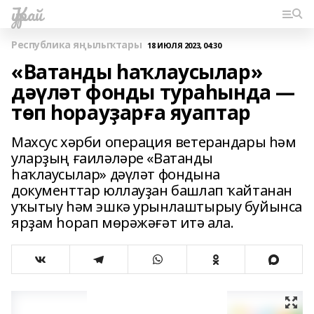
Ҡурай
Республика яңылыҡтары
18 ИЮЛЯ 2023, 04:30
«Ватанды һаҡлаусылар»
дәүләт фонды тураһында —
төп һорауҙарға яуаптар
Махсус хәрби операция ветерандары һәм
уларҙың ғаиләләре «Ватанды
һаҡлаусылар» дәүләт фондына
документтар юллауҙан башлап ҡайтанан
уҡытыу һәм эшкә урынлаштырыу буйынса
ярҙам һорап мөрәжәғәт итә ала.