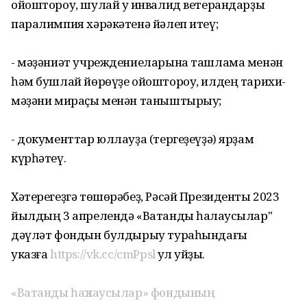
ойоштороу, шулай уҡ инвалид ветерандарҙы
паралимпия хәрәкәтенә йәлеп итеү;
- мәҙәниәт учреждениеларына ташлама менән
һәм бушлай йөрөүҙе ойоштороу, илдең тарихи-
мәҙәни мираҫы менән таныштырыу;
- документтар юллауҙа (тергеҙеүҙә) ярҙам
күрһәтеү.
Хәтерегеҙгә төшөрәбеҙ, Рәсәй Президенты 2023
йылдың 3 апрелендә «Ватанды һаҡлаусылар"
дәүләт фондын булдырыу тураһындағы
указға
https://vk.cc/cmPpsl
ҡул ҡуйҙы.
«Ватанды һаҡлаусылар» фондының