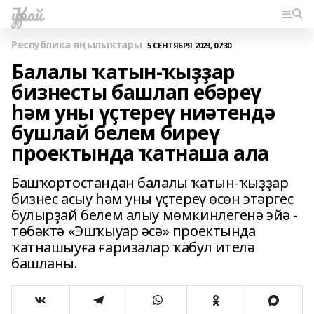
Ҡурай
Республика яңылыҡтары
5 СЕНТЯБРЯ 2023, 07:30
Балалы ҡатын-ҡыҙҙар
бизнесты башлап ебәреү
һәм уны үҫтереү ниәтендә
бушлай белем биреү
проектында ҡатнаша ала
Башҡортостандан балалы ҡатын-ҡыҙҙар
бизнес асыу һәм уны үҫтереү өсөн этәргес
булырҙай белем алыу мөмкинлегенә эйә -
төбәктә «Эшҡыуар әсә» проектында
ҡатнашыуға ғаризалар ҡабул ителә
башланы.