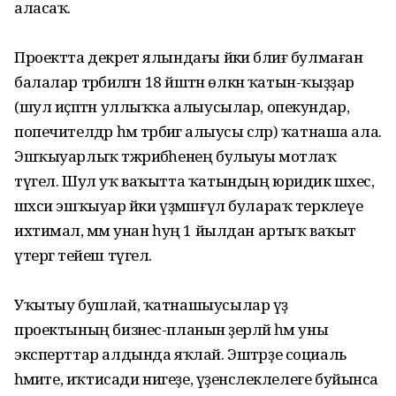
аласаҡ.
Проектта декрет ялындағы йәки бәлиғ булмаған
балалар тәрбиәләгән 18 йәштән өлкән ҡатын-ҡыҙҙар
(шул иҫәптән уллыҡҡа алыусылар, опекундар,
попечителдәр һәм тәрбиәгә алыусы әсәләр) ҡатнаша ала.
Эшҡыуарлыҡ тәжрибәһенең булыуы мотлаҡ
түгел. Шул уҡ ваҡытта ҡатындың юридик шәхес,
шәхси эшҡыуар йәки үҙмәшғүл булараҡ теркәлеүе
ихтимал, әммә унан һуң 1 йылдан артыҡ ваҡыт
үтергә тейеш түгел.
Уҡытыу бушлай, ҡатнашыусылар үҙ
проектының бизнес-планын әҙерләй һәм уны
эксперттар алдында яҡлай. Эштәрҙе социаль
әһәмиәте, иҡтисади нигеҙе, үҙенсәлеклелеге буйынса