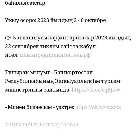
баһалаясаҡтар.
Уҡыу осоро: 2023 йылдың 2 - 6 октябре.
👉 Ҡатнашыусыларҙан ғаризалар 2023 йылдың
22 сентябренә тиклем сайтта ҡабул
ителә:
мамапредприниматель.рф
Тулыраҡ мәғлүмәт - Башҡортостан
Республикаһының Эшҡыуарлыҡ һәм туризм
министрлығы сайтында:
https://vk.cc/cqBJzW
«Минең бизнесым» үҙәктәре:
https://vk.cc/cqxzix
#Аңлатабыҙ_Башҡортостан