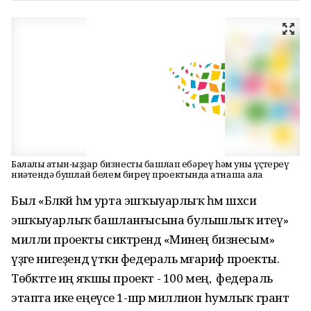
Балалы ҡатын-ҡыҙҙар бизнесты башлап ебәреү һәм уны үҫтереү
ниәтендә бушлай белем биреү проектында ҡатнаша ала
Был «Бәләкәй һәм урта эшҡыуарлыҡ һәм шәхси
эшҡыуарлыҡ башланғысына булышлыҡ итеү»
милли проекты сиктәрендә «Минең бизнесым»
үҙәге нигеҙендә үткән федераль мәғариф проекты.
Төбәктәге иң яҡшы проект - 100 мең, ә федераль
этапта ике еңеүсе 1-шәр миллион һумлыҡ грант